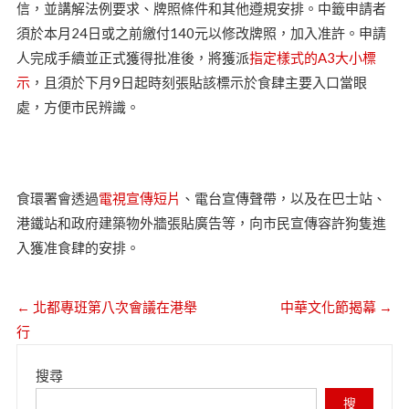
信，並講解法例要求、牌照條件和其他遵規安排。中籤申請者
須於本月24日或之前繳付140元以修改牌照，加入准許。申請
人完成手續並正式獲得批准後，將獲派
指定樣式的A3大小標
示
，且須於下月9日起時刻張貼該標示於食肆主要入口當眼
處，方便市民辨識。
食環署會透過
電視宣傳短片
、電台宣傳聲帶，以及在巴士站、
港鐵站和政府建築物外牆張貼廣告等，向市民宣傳容許狗隻進
入獲准食肆的安排。
←
北都專班第八次會議在港舉
中華文化節揭幕
→
行
搜尋
搜