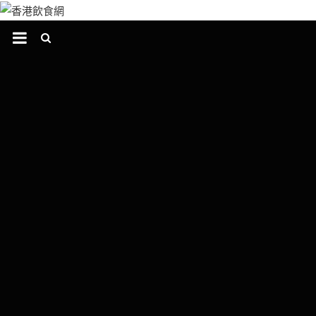
跳
至
主
要
內
容