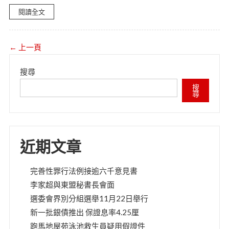
閱讀全文
← 上一頁
搜尋
搜
尋
近期文章
完善性罪行法例接逾六千意見書
李家超與東盟秘書長會面
選委會界別分組選舉11月22日舉行
新一批銀債推出 保證息率4.25厘
跑馬地屋苑泳池救生員疑用假證件