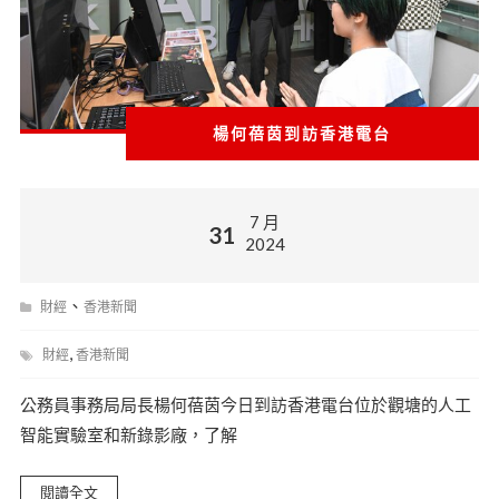
楊何蓓茵到訪香港電台
7 月
31
2024
、
財經
香港新聞
,
財經
香港新聞
公務員事務局局長楊何蓓茵今日到訪香港電台位於觀塘的人工
智能實驗室和新錄影廠，了解
閱讀全文