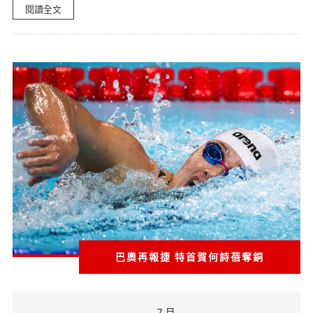
閱讀全文
​巴奧再報捷 特首賀何詩蓓奪銅
7 月