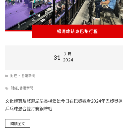
楊潤雄結束巴黎行程
7 月
31
2024
、
財經
香港新聞
,
財經
香港新聞
文化體育及旅遊局局長楊潤雄今日在巴黎觀看2024年巴黎奧運
乒乓球混合雙打賽銅牌戰
閱讀全文