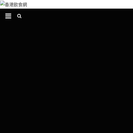
跳
至
主
要
內
容