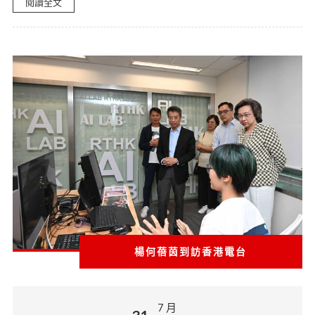
閱讀全文
楊何蓓茵到訪香港電台
7 月