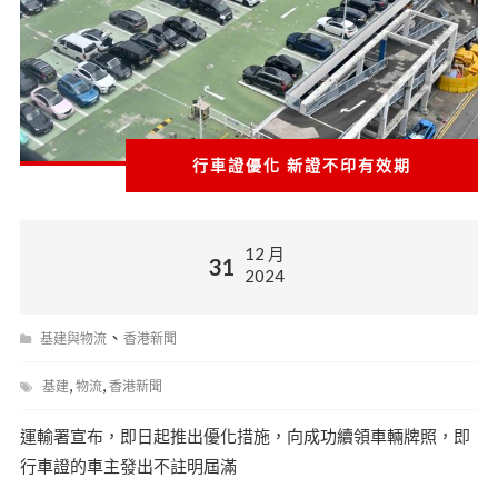
行車證優化 新證不印有效期
12 月
31
2024
、
基建與物流
香港新聞
,
,
基建
物流
香港新聞
運輸署宣布，即日起推出優化措施，向成功續領車輛牌照，即
行車證的車主發出不註明屆滿