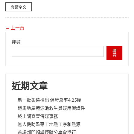
閱讀全文
← 上一頁
搜尋
搜
尋
近期文章
新一批銀債推出 保證息率4.25厘
跑馬地屋苑泳池救生員疑用假證件
終止調查壹傳媒事務
無人機助監察工地熱工序和熱源
首場部門領導經驗分享會舉行