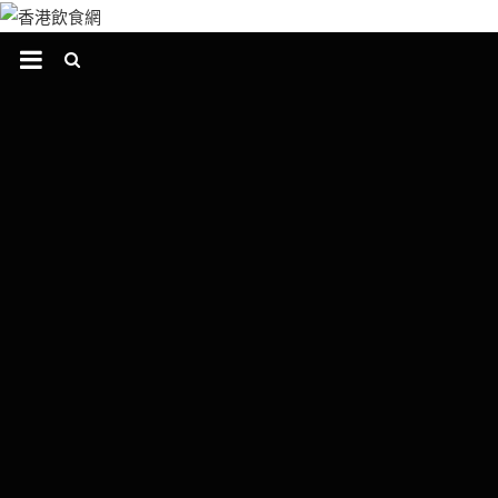
跳
至
主
要
內
容