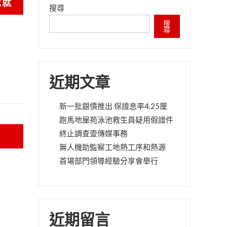
成就
搜尋
搜
尋
近期文章
新一批銀債推出 保證息率4.25厘
跑馬地屋苑泳池救生員疑用假證件
終止調查壹傳媒事務
無人機助監察工地熱工序和熱源
首場部門領導經驗分享會舉行
近期留言