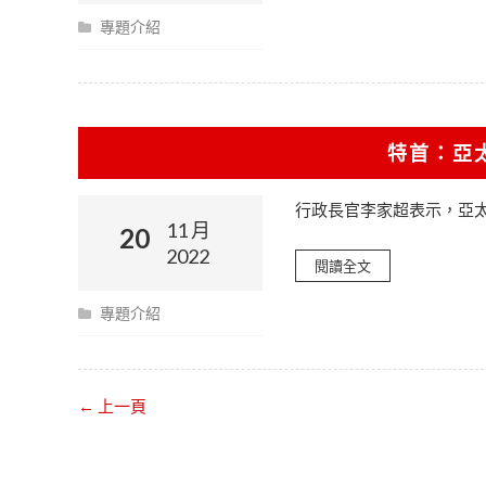
專題介紹
特首：亞
行政長官李家超表示，亞
11 月
20
2022
閱讀全文
專題介紹
← 上一頁