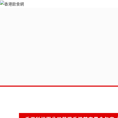
跳
至
主
要
內
容