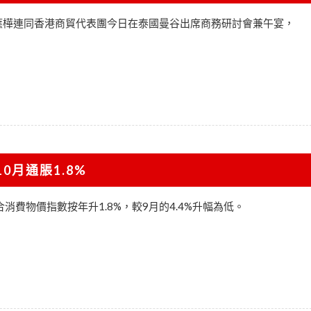
應樺連同香港商貿代表團今日在泰國曼谷出席商務研討會兼午宴，
10月通脹1.8%
消費物價指數按年升1.8%，較9月的4.4%升幅為低。