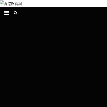
跳
至
主
要
內
容