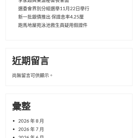
李家超與東盟秘書長會面
選委會界別分組選舉11月22日舉行
新一批銀債推出 保證息率4.25厘
跑馬地屋苑泳池救生員疑用假證件
近期留言
尚無留言可供顯示。
彙整
2026 年 8 月
2026 年 7 月
2026 年 6 月