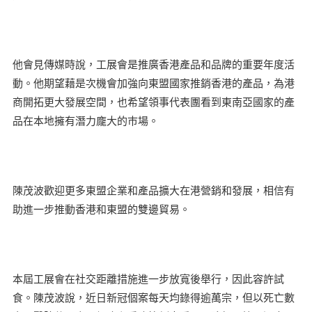
他會見傳媒時說，工展會是推廣香港產品和品牌的重要年度活
動。他期望藉是次機會加強向東盟國家推銷香港的產品，為港
商開拓更大發展空間，也希望領事代表團看到東南亞國家的產
品在本地擁有潛力龐大的巿場。
陳茂波歡迎更多東盟企業和產品擴大在港營銷和發展，相信有
助進一步推動香港和東盟的雙邊貿易。
本屆工展會在社交距離措施進一步放寬後舉行，因此容許試
食。陳茂波說，近日新冠個案每天均錄得逾萬宗，但以死亡數