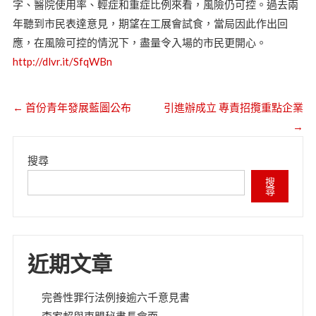
字、醫院使用率、輕症和重症比例來看，風險仍可控。過去兩
年聽到市民表達意見，期望在工展會試食，當局因此作出回
應，在風險可控的情況下，盡量令入場的市民更開心。
http://dlvr.it/SfqWBn
←
首份青年發展藍圖公布
引進辦成立 專責招攬重點企業
→
搜尋
搜
尋
近期文章
完善性罪行法例接逾六千意見書